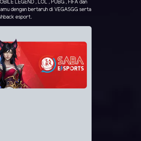
OBILE LEGEND , LOL , PUBG , FIFA dan
 kamu dengan bertaruh di VEGASGG serta
shback esport.