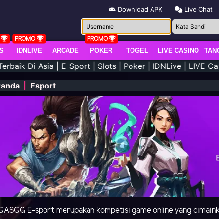
Download APK
Live Chat
O
PROMO
PROMO
S
IDNLIVE
ARCADE
POKER
TOGEL
LIVE CASINO
TAN
| E-Sport | Slots | Poker | IDNLive | LIVE Casino | Sportb
randa
Esport
ASGG E-sport merupakan kompetisi game online yang dimainkan