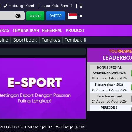
Hubungi Kami
Lupa Kata Sandi?
DAFTAR
GKAS
TEMBAK IKAN
REFERRAL
PROMOSI
ook | Tangkas | Tembak Ikan | Trading .
 oleh profesional gamer. Berbagai jenis