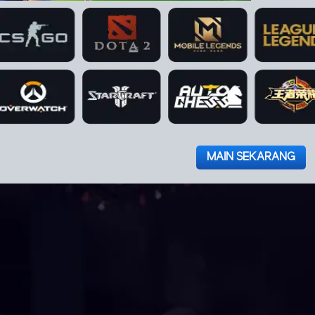
MAIN SEKARANG