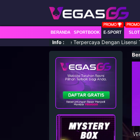
PROMO
PROM
BERANDA
SPORTBOOK
E-SPORT
SLOT
 Gaming Online Terpercaya Dengan Lisensi Terbaik Di Asia 
Info :
Be
VEG