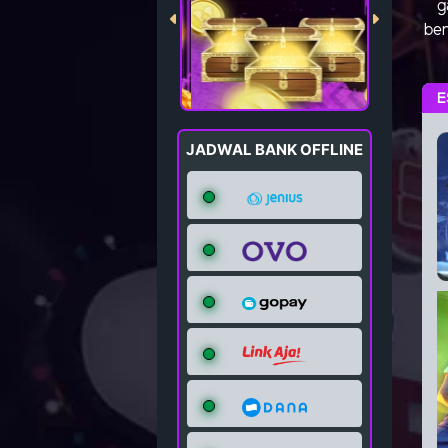
g
ber
E
JADWAL BANK OFFLINE